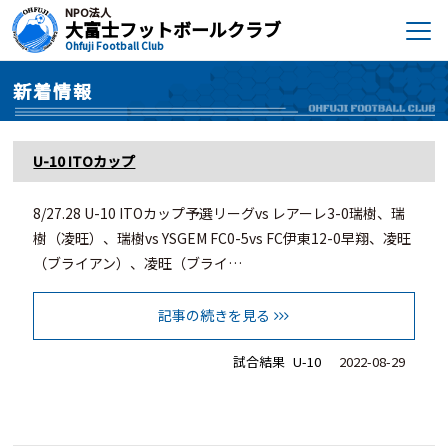
NPO法人
大富士フットボールクラブ
Ohfuji Football Club
新着情報
U-10 ITOカップ
8/27.28 U-10 ITOカップ予選リーグvs レアーレ3-0瑞樹、瑞
樹（凌旺）、瑞樹vs YSGEM FC0-5vs FC伊東12-0早翔、凌旺
（ブライアン）、凌旺（ブライ…
記事の続きを見る
試合結果
U-10
2022-08-29