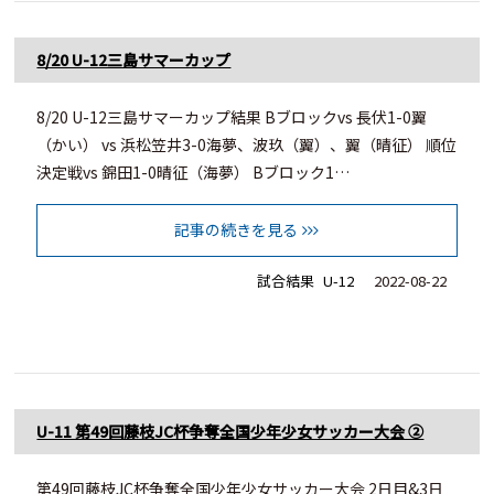
8/20 U-12三島サマーカップ
8/20 U-12三島サマーカップ結果 Bブロックvs 長伏1-0翼
（かい） vs 浜松笠井3-0海夢、波玖（翼）、翼（晴征） 順位
決定戦vs 錦田1-0晴征（海夢） Bブロック1…
記事の続きを見る
試合結果
U-12
2022-08-22
U-11 第49回藤枝JC杯争奪全国少年少女サッカー大会 ②
第49回藤枝JC杯争奪全国少年少女サッカー大会 2日目&3日