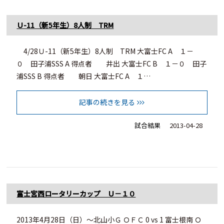
Ｕ-11（新5年生）8人制 TRM
4/28Ｕ-11（新5年生）8人制 TRM 大富士FC A １－
０ 田子浦SSS A 得点者 井出 大富士FC B １－０ 田子
浦SSS B 得点者 朝日 大富士FC A １…
記事の続きを見る
試合結果
2013-04-28
富士宮西ロータリーカップ Ｕ－１０
2013年4月28日（日）～北山小Ｇ ＯＦＣ 0 vs 1 富士根南 Ｏ