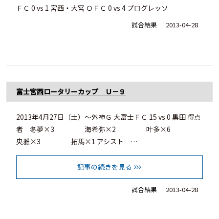
ＦＣ 0 vs 1 宮西・大宮 ＯＦＣ 0 vs 4 プログレッソ
試合結果
2013-04-28
富士宮西ロータリーカップ Ｕ－９
2013年4月27日（土）～外神Ｇ 大富士ＦＣ 15 vs 0 黒田 得点
者 冬夢×3 海希弥×2 叶多×6
央雅×3 拓馬×1 アシスト …
記事の続きを見る
試合結果
2013-04-28