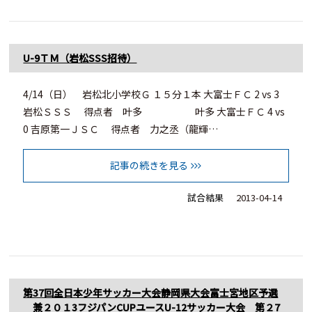
U-9ＴＭ（岩松SSS招待）
4/14（日） 岩松北小学校Ｇ １５分１本 大富士ＦＣ 2 vs 3
岩松ＳＳＳ 得点者 叶多 叶多 大富士ＦＣ 4 vs
0 吉原第一ＪＳＣ 得点者 力之丞（龍輝…
記事の続きを見る
試合結果
2013-04-14
第37回全日本少年サッカー大会静岡県大会富士宮地区予選
兼２０１3フジパンCUPユースU-12サッカー大会 第２7