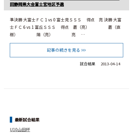
回静岡県大会富士宮地区予選
準決勝 大富士ＦＣ 1 vs 0 富士見ＳＳＳ 得点 亮 決勝 大富
士ＦＣ 6 vs 1 富丘ＳＳＳ 得点 蒼（亮） 蒼（直
樹） 陽（亮） 亮 …
記事の続きを見る
試合結果
2013-04-14
最新試合結果
U10山田杯