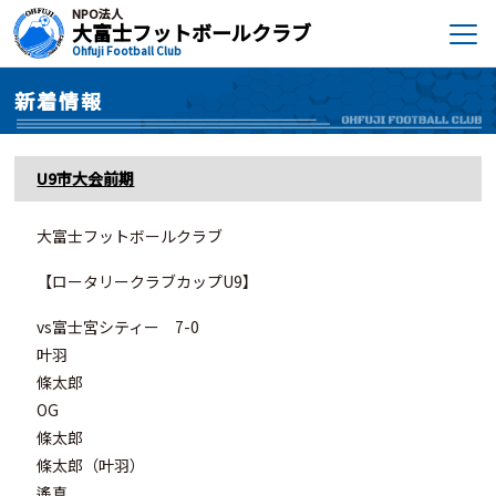
NPO法人
大富士フットボールクラブ
Ohfuji Football Club
新着情報
U9市大会前期
大富士フットボールクラブ
【ロータリークラブカップU9】
vs富士宮シティー 7-0
叶羽
條太郎
OG
條太郎
條太郎（叶羽）
遙真