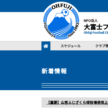
NPO法人
大富士
Ohfuji Football C
スケジュール
クラブ
新着情報
【重要】山宮ふじざくら球技場使用上