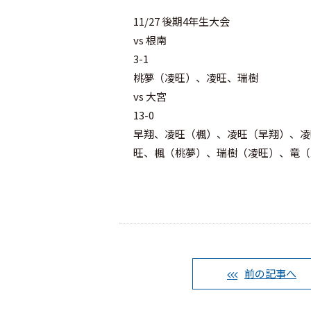
11/27 後期4年生大会
vs 根南
3-1
桃夢（凌旺）、凌旺、瑞樹
vs 大宮
13-0
早翔、凌旺（楓）、凌旺（早翔）、凌
旺、楓（桃夢）、瑞樹（凌旺）、竜（
前の記事へ