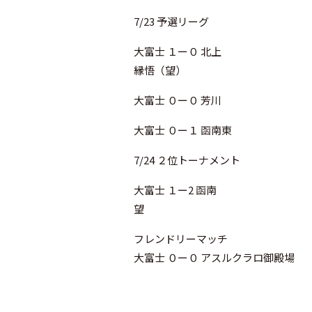
7/23 予選リーグ
大富士 １ー０ 北上
縁悟（望）
大富士 ０ー０ 芳川
大富士 ０ー１ 函南東
7/24 ２位トーナメント
大富士 １ー2 函南
望
フレンドリーマッチ
大富士 ０ー０ アスルクラロ御殿場