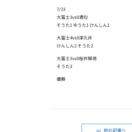
7/23
大富士3vs0酒匂
そうた1 ゆうた1 けんしん1
大富士4vs0津久井
けんしん2 そうた2
大富士3vs0桜井報徳
そうた3
優勝
前の記事へ