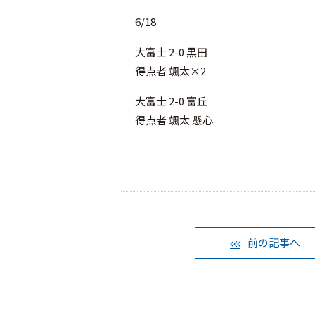
6/18
大富士 2-0 黒田
得点者 颯太×2
大富士 2-0 富丘
得点者 颯太 懸心
前の記事へ