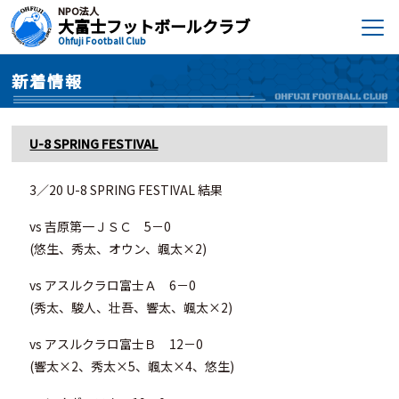
NPO法人
大富士フットボールクラブ
Ohfuji Football Club
新着情報
U-8 SPRING FESTIVAL
3／20 U-8 SPRING FESTIVAL 結果
vs 吉原第一ＪＳＣ 5－0
(悠生、秀太、オウン、颯太×2)
vs アスルクラロ富士Ａ 6－0
(秀太、駿人、壮吾、響太、颯太×2)
vs アスルクラロ富士Ｂ 12－0
(響太×2、秀太×5、颯太×4、悠生)