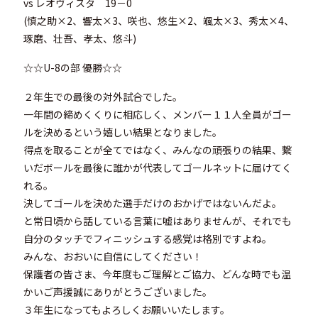
vs レオヴィスタ 19－0
(慎之助×2、響太×3、咲也、悠生×2、颯太×3、秀太×4、
琢磨、壮吾、孝太、悠斗)
☆☆U-8の部 優勝☆☆
２年生での最後の対外試合でした。
一年間の締めくくりに相応しく、メンバー１１人全員がゴー
ルを決めるという嬉しい結果となりました。
得点を取ることが全てではなく、みんなの頑張りの結果、繋
いだボールを最後に誰かが代表してゴールネットに届けてく
れる。
決してゴールを決めた選手だけのおかげではないんだよ。
と常日頃から話している言葉に嘘はありませんが、それでも
自分のタッチでフィニッシュする感覚は格別ですよね。
みんな、おおいに自信にしてください！
保護者の皆さま、今年度もご理解とご協力、どんな時でも温
かいご声援誠にありがとうございました。
３年生になってもよろしくお願いいたします。