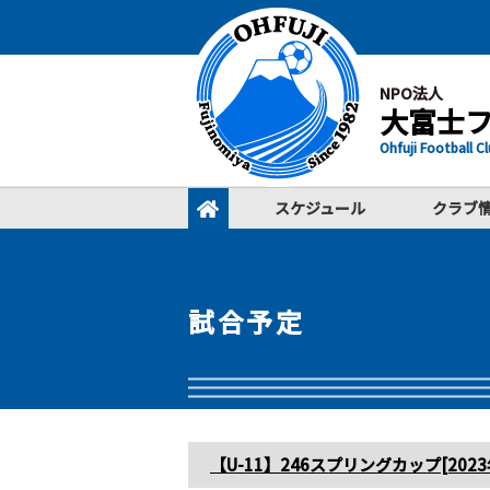
NPO法人
大富士
Ohfuji Football C
スケジュール
クラブ
試合予定
【U-11】246スプリングカップ[2023